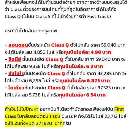
สำหรับเพื่อนๆจะได้ไปคำนวนต่อง่ายๆ จากตารางข้างบนจะสรุปได้
ว่า Class ตั๋วของการบินไทยที่คุ้มที่สุดในอัตราการได้ไมล์คือ
Class Q (ไม่นับ Class S ที่ไม่เข้าร่วมการทำ Fast Track)
กรณีตั๋วไปกลับจากกรุงเทพ
-
ลอนดอน
ชั้นประหยัด
Class Q
ตั๋วไปกลับ ราคา 59,040 บาท
จะได้ไมล์สะสม 11,856 ไมล์ หรือ
ทุนบินไมล์ละ 4.98 บาท
-
ซิดนีย์
ชั้นประหยัด
Class Q
ตั๋วไปกลับ ราคา 59,040 บาท จะ
ได้ไมล์สะสม 9,358 ไมล์ หรือ
ทุนบินไมล์ละ 6.3 บาท
-
ซัปโปโร
ชั้นประหยัด
Class Q
ตั๋วไปกลับ ราคา 43,285 บาท จะ
ได้ไมล์สะสม 6,296 ไมล์ หรือ
ทุนบินไมล์ละ 6.875 บาท
-
โตเกียว
ชั้นประหยัด
Class Q
ตั๋วไปกลับ ราคา 37,525 บาท จะ
ได้ไมล์สะสม 5,738 ไมล์ หรือ
ทุนบินไมล์ละ 6.54 บาท
ถ้าเงินไม่ใช่ปัญหา
อยากบินทีเดียวทำบัตรทองเพียงแค่บิน
First
Class ไปกลับลอนดอน 1 รอบ
Class P ก็จะได้รับไมล์ 23,712 ไมล์
จะใช้เงินทั้งหมด
271,920
บาท
ครับ