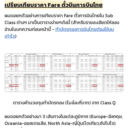
เปรียบเทียบราคา Fare ตั๋วบินการบินไทย
ผมขอยกตัวอย่างการเทียบราคา Fare ตั๋วการบินไทยใน Sub
Class ต่างๆ มาเป็นตารางง่ายๆดังนี้ (สำหรับรายละเอียดให้ลอง
อ่านในบทความก่อนหน้านี้ -
ทำบัตรทองการบินไทยต้องใช้งบ
เท่าไร
)
ตารางคำนวนทุนทำบัตรทอง (ไมล์ละกี่บาท) จาก Class Q
ผมขอยกตัวอย่างมา 3 เส้นทางในแต่ละภูมิภาค (Europe-อังกฤษ,
Oceania-ออสเตรเลีย, North Asia-ญี่ปุ่น(โตเกียว,ซัปโปโร)