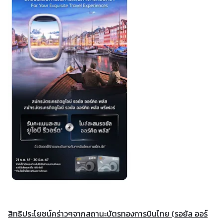
สิทธิประโยชน์คร่าวๆจากสถานะบัตรทองการบินไทย (รอยัล ออร์