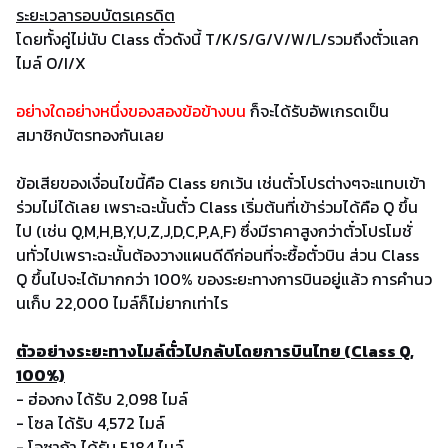
ระยะเวลารอบบัตรเครดิต
โดยทั้งคู่ไม่นับ Class ตั๋วดังนี้ T/K/S/G/V/W/L/รวมถึงตั๋วแลก
ไมล์ O/I/X
อย่างใดอย่างหนึ่งของสองข้อข้างบน
ก็จะได้รับอัพเกรดเป็น
สมาชิกบัตรทองกันเลย
ข้อเสียของเงื่อนไขนี้คือ Class ยกเว้น เช่นตั๋วโปรต่างๆจะแทบเข้า
ร่วมไม่ได้เลย เพราะฉะนั้นตั๋ว Class เริ่มต้นที่เข้าร่วมได้คือ Q ขึ้น
ไป (เช่น Q,M,H,B,Y,U,Z,J,D,C,P,A,F) ซึ่งมีราคาสูงกว่าตั๋วโปรโมชั่
นทั่วไปเพราะฉะนั้นต้องวางแผนดีดีก่อนที่จะซื้อตั๋วบิน ส่วน Class
Q ขึ้นไปจะได้มากกว่า 100% ของระยะทางการบินอยู่แล้ว การคำนว
นเก็บ 22,000 ไมล์ก็ไม่ยากเท่าไร
ตัวอย่างระยะทางไมล์ตั๋วไปกลับโดยการบินไทย (Class Q,
100%)
- ฮ่องกง ได้รับ 2,098 ไมล์
- โซล ได้รับ 4,572 ไมล์
- โอซาก้า ได้รับ 5,184 ไมล์