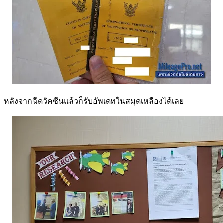
หลังจากฉีดวัคซีนแล้วก็รับอัพเดทในสมุดเหลืองได้เลย