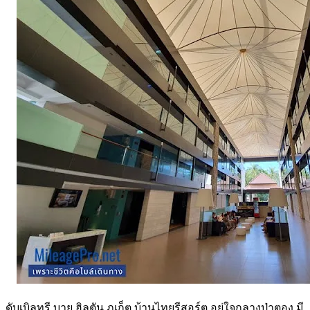
ดับเบิลทรี บาย ฮิลตัน ภูเก็ต บ้านไทยรีสอร์ต อยู่ใจกลางป่าตอง มี