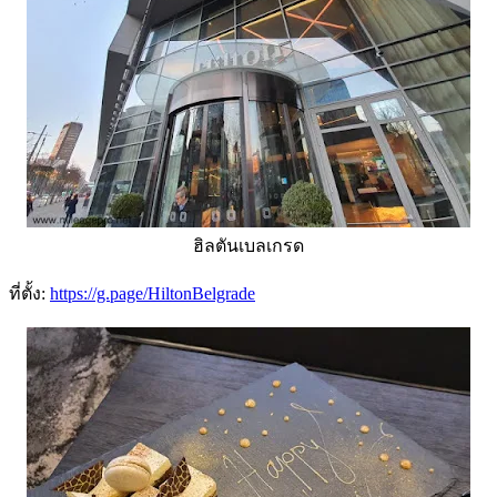
ฮิลตันเบลเกรด
ที่ตั้ง:
https://g.page/HiltonBelgrade