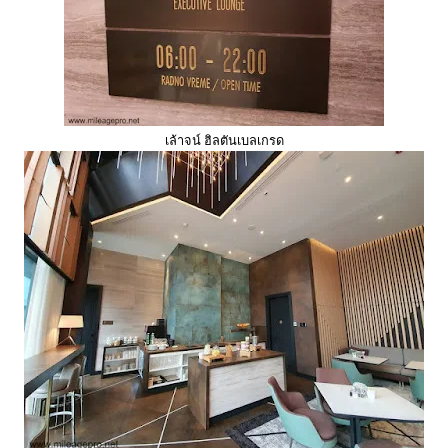
เล้าจน์ ฮิลตันเบลเกรด