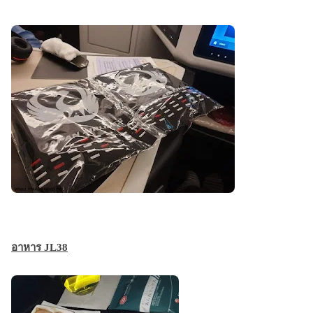
อาหาร JL38