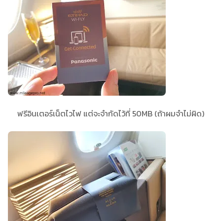
ฟรีอินเตอร์เน็ตไวไฟ แต่จะจำกัดไว้ที่ 50MB (ถ้าผมจำไม่ผิด)