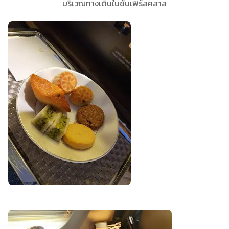
บริเวณทางเดินในชั้นเฟิร์สคลาส