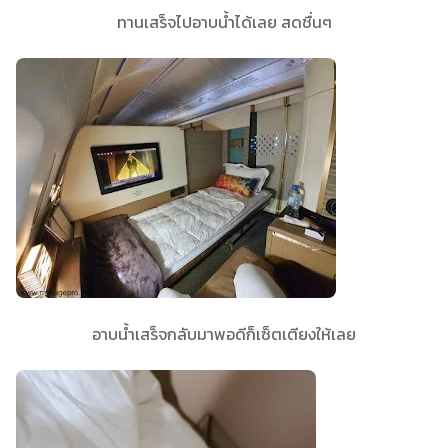
ทานเสร็จไปอาบน้ำได้เลย สดชื่นๆ
อาบน้ำเสร็จกลับมาพอดีก็เซ็ตเตียงให้เลย