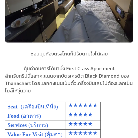
ชอบมุมห้องตรงไหนก็ปรับตามใจได้เลย
คุ้มค่ากับการได้มานั่ง First Class Apartment
สำหรับทริปนี้แลกคะแนนจากบัตรเครดิต Black Diamond ของ
Thanachart โดยแลกคะแนนเป็นตั๋วเครื่องบินเลยไม่ต้องแลกเป็น
ไมล์ให้วุ่นวาย
★★★★★★
Seat
(เครื่องบิน,ที่นั่ง)
★★★★★
Food
(อาหาร)
★★★★★
Services
(บริการ)
★★★★★★
Value For Visit
(คุ้มค่า)