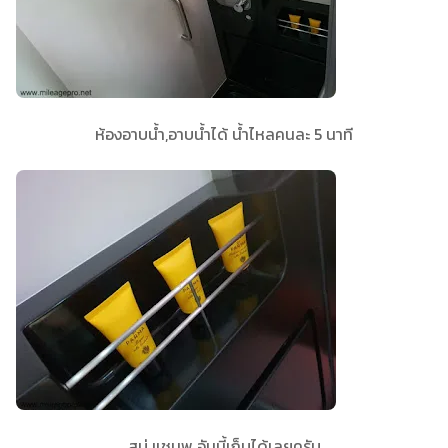
ห้องอาบน้ำ,อาบน้ำได้ น้ำไหลคนละ 5 นาที
สบู่ แชมพู อันนี้เก็บได้เลยครับ